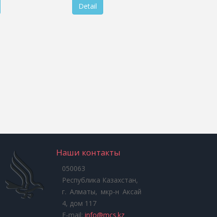
Detail
Наши контакты
050063
Республика Казахстан,
г. Алматы, мкр-н Аксай
4, дом 117
E-mail:
info@mcs.kz