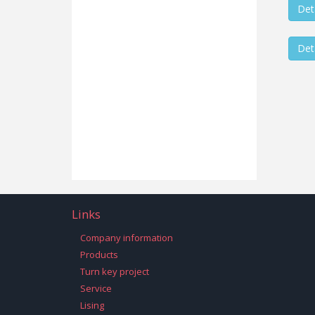
Deta
Deta
Links
Company information
Products
Turn key project
Service
Lising