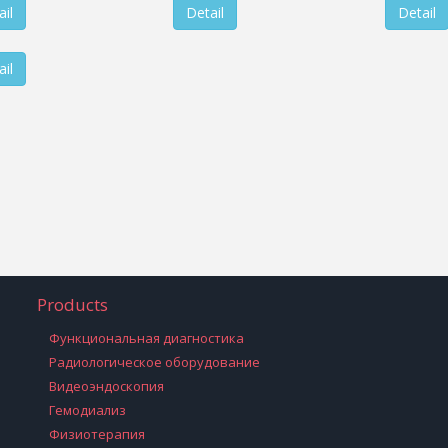
il
Detail
Detail
il
Products
Функциональная диагностика
Радиологическое оборудование
Видеоэндоскопия
Гемодиализ
Физиотерапия