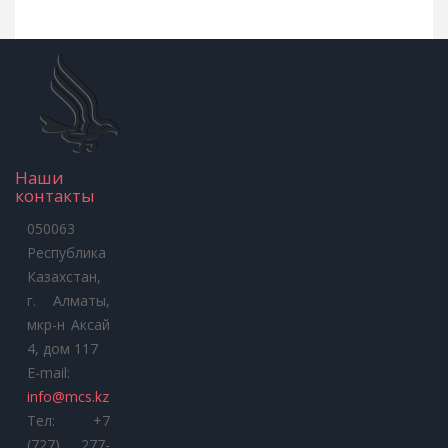
Наши
контакты
050063
Республика
Казахстан,
г. Алматы,
мкр-н Аксай
4, дом 117
E-mail:
info@mcs.kz
Тел: +7
(727) 277-